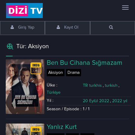
Giriş Yap
Kayıt Ol
Tür: Aksiyon
Ben Bu Cihana Sığmazam
-
Aksiyon
Drama
Ülke :
TR turkhis
,
turkish
,
Türkiye
Yıl :
20 Eylül 2022
,
2022 yıl
Season / Episode :
1 / 1
Yanlız Kurt
-