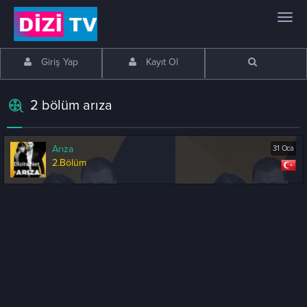
Giriş Yap
Kayıt Ol
2 bölüm arıza
Arıza
31 Oca
2.Bölüm